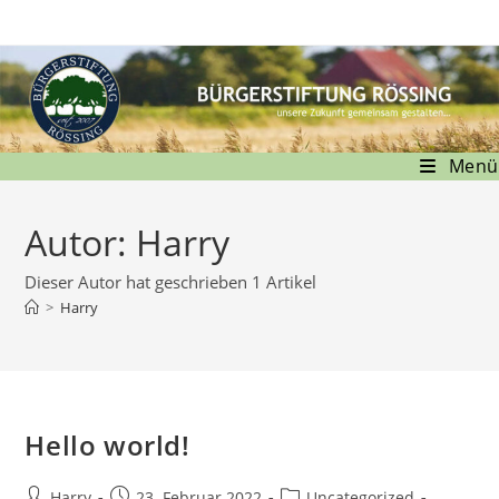
Zum
Inhalt
springen
Menü
Autor:
Harry
Dieser Autor hat geschrieben 1 Artikel
>
Harry
Hello world!
Beitrags-
Beitrag
Beitrags-
Harry
23. Februar 2022
Uncategorized