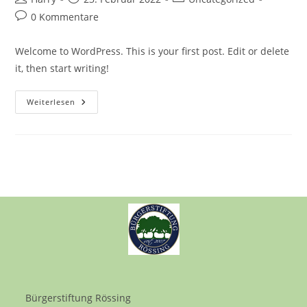
Autor:
veröffentlicht:
Kategorie:
Beitrags-
0 Kommentare
Kommentare:
Welcome to WordPress. This is your first post. Edit or delete
it, then start writing!
Hello
Weiterlesen
World!
Bürgerstiftung Rössing